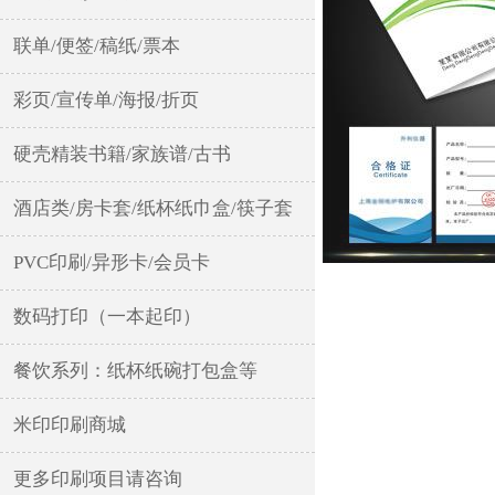
联单/便签/稿纸/票本
彩页/宣传单/海报/折页
硬壳精装书籍/家族谱/古书
酒店类/房卡套/纸杯纸巾盒/筷子套
PVC印刷/异形卡/会员卡
数码打印（一本起印）
餐饮系列：纸杯纸碗打包盒等
米印印刷商城
更多印刷项目请咨询