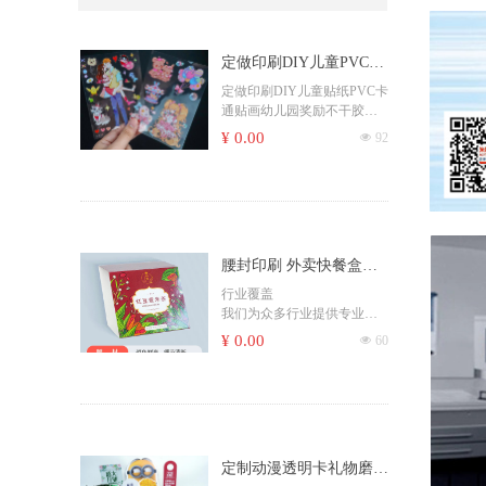
定做印刷DIY儿童PVC卡
通贴画幼儿园奖励不干胶
定做印刷DIY儿童贴纸PVC卡
通贴画幼儿园奖励不干胶手
手机装饰标签异形卡通贴
机装饰标签
¥ 0.00
넶
92
纸转印贴圣诞厂家
不干胶异形卡通贴纸儿童圆
形贴纸转印贴圣诞贴纸不干
胶标签厂家
腰封印刷 外卖快餐盒封
条纸套贴纸制作打包盒封
行业覆盖
我们为众多行业提供专业印
口贴 纸腰封杯套
刷服务，包括：通信、金
¥ 0.00
넶
60
融、地产、电子、教育、医
药、服饰、食品、汽车、航
空、化工、IT、农业、酒
店、零售等。
定制动漫透明卡礼物磨砂