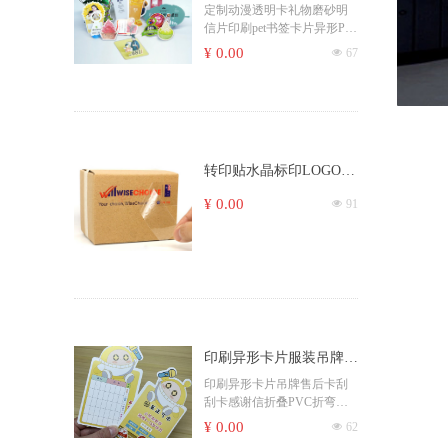
明信片印刷pet书签卡片
定制动漫透明卡礼物磨砂明
信片印刷pet书签卡片异形PV
异形PVC卡片定制塑料片
C卡片定制塑料片PP卡
¥ 0.00
넶
67
PP卡
转印贴水晶标印LOGO公
司名留字底水转移印贴纸
¥ 0.00
넶
91
UV立体感压贴厂
印刷异形卡片服装吊牌售
后卡刮 刮卡感谢信折叠
印刷异形卡片吊牌售后卡刮
刮卡感谢信折叠PVC折弯挂
PVC折弯挂卡打孔圆角
卡打孔圆角
¥ 0.00
넶
62