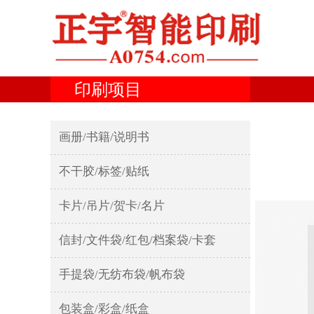
印刷项目
画册/书籍/说明书
不干胶/标签/贴纸
卡片/吊片/贺卡/名片
信封/文件袋/红包/档案袋/卡套
手提袋/无纺布袋/帆布袋
包装盒/彩盒/纸盒