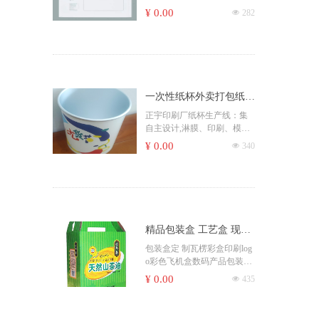
装顺丰袋加厚厂家
¥ 0.00
넶
282
一次性纸杯外卖打包纸杯
咖啡奶茶杯牛皮纸汤桶粥
正宇印刷厂纸杯生产线：集
自主设计,淋膜、印刷、模
杯纸碗汤杯定制厂
切、生产、销售为一体。
¥ 0.00
넶
340
为餐饮包装,电影院线,饮料快
餐等行业提供了优质全面的
纸包装解决方案。产品专供
于线上电商平台及线下实
体，到目前为止，拥有专业
纸杯纸碗生产设备80多台，
精品包装盒 工艺盒 现
为了充分满足客户的印刷定
制需求，使用了全新的自动
货、定制 印刷厂家瓦楞
包装盒定 制瓦楞彩盒印刷log
柔版水墨印刷机和5色胶印印
o彩色飞机盒数码产品包装盒
彩盒印刷
刷机。
纸盒定 做
¥ 0.00
넶
435
常用规格：
一、食用白卡(260克+18克淋