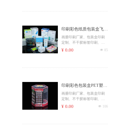
印刷彩色纸质包装盒飞机
盒双插盒扣底盒白卡400
画册印刷厂家、包装盒印刷
定制、不干胶标签印刷、名
克小批量汕头厂家
片印刷服务、海报印刷制
¥ 0.00
넶
85
作、宣传单页印刷、手提袋
印刷定制、精装书籍印刷
印刷彩色包装盒PET塑料
胶盒PP材质PE透明盒胶
画册印刷厂家、包装盒印刷
定制、不干胶标签印刷、名
片PVC片UV白墨汕头厂
片印刷服务、海报印刷制
¥ 0.00
넶
106
作、宣传单页印刷、手提袋
印刷定制、精装书籍印刷。