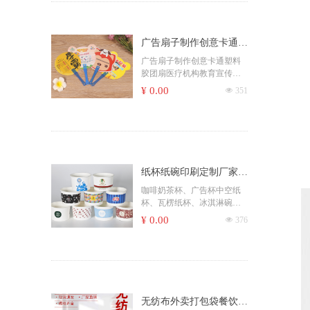
膜)
9盎司(上口75X下口53X高85)
7盎司(上口72X下口53X高75)
3盎司(上口52X下口36X高52)
广告扇子制作创意卡通塑
料胶团扇医疗机构教育宣
广告扇子制作创意卡通塑料
二、食用白卡(300克+18克淋
胶团扇医疗机构教育宣传工
传工艺礼品pp团扇
膜)
艺礼品pp团扇
9盎司(上口75X下口53X高85)
¥ 0.00
넶
351
10盎司(上口76X下口52X高9
4)
12盎司(上口80X下口53X高11
0)
14盎司(上口87X下口57X高11
0)
纸杯纸碗印刷定制厂家
三、铝箔纸(210+50克铝箔)
食品一次性 广告杯子 汕
咖啡奶茶杯、广告杯中空纸
9盎司(上口75X下口53X高85)
杯、瓦楞纸杯、冰淇淋碗、
头纸碟纸碗、打包盒广告
纸碟纸碗、打包盒、防烫特
¥ 0.00
넶
376
杯中空纸杯、瓦楞纸杯、
四、中空杯(内杯300克+260
殊纸杯
克单淋膜)
冰淇淋碗
欧八(上口80X下口55X高92)
无纺布外卖打包袋餐饮快