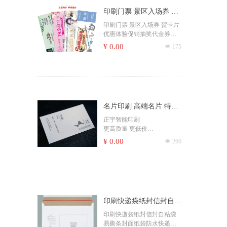
印刷门票 景区入场券 贺
卡片 优惠体验促销抽奖
印刷门票 景区入场券 贺卡片
优惠体验促销抽奖代金券打
代金券打编码可撕
编码可撕
¥ 0.00
넶
175
名片印刷 高端名片 特种
纸名片 各种工艺
正宇智能印刷
更高质量 更低价
欢迎询价，即时报价
¥ 0.00
넶
260
记住👉A0754.com
印刷快递袋纸封信封自粘
袋 易撕条封面纸袋防水
印刷快递袋纸封信封自粘袋
易撕条封面纸袋防水快递包
快递包装顺丰袋加厚厂家